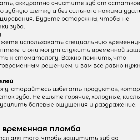
мать, аккуратно очистите зуб от остатко
ю зубную щетку и без сильного нажима уда
ицирования. Будьте осторожны, чтобы не
и зуба.
у
 можете использовать специальную временну
аптеке, и они могут служить временной за
асть к стоматологу. Важно помнить, что
говременным решением, и вам все равно нуж
елей
огу, старайтесь избегать продуктов, кото
к зуба. Не ешьте горячие, холодные, кислы
усилить болевые ощущения и раздражение.
 временная пломба
ся для того, чтобы защитить зуб до