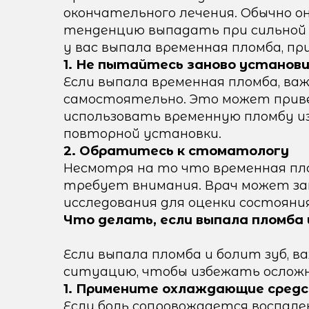
окончательного лечения. Обычно о
тенденцию выпадать при сильной н
у вас выпала временная пломба, п
1. Не пытайтесь заново установ
Если выпала временная пломба, в
самостоятельно. Это может привес
использовать временную пломбу и
повторной установки.
2. Обратитесь к стоматологу
Несмотря на то что временная пло
требует внимания. Врач может з
исследования для оценки состояния
Что делать, если выпала пломба 
Если выпала пломба и болит зуб, 
ситуацию, чтобы избежать осложн
1. Примените охлаждающие сред
Если боль сопровождается воспале