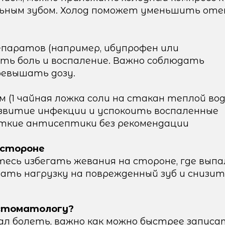
льным зубом. Холод поможет уменьшить оте
паратов (например, ибупрофен или
ть боль и воспаление. Важно соблюдать
ревышать дозу.
 (1 чайная ложка соли на стакан теплой вод
витие инфекции и успокоить воспаленные
сткие антисептики без рекомендации
 стороне
есь избегать жевания на стороне, где выпа
ть нагрузку на поврежденный зуб и снизит 
 стоматологу?
ачал болеть, важно как можно быстрее записа