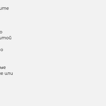
в
лите
ю
щитой
но
рые
е или