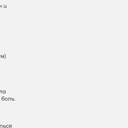
к и
ы)
ла
боль.
ться