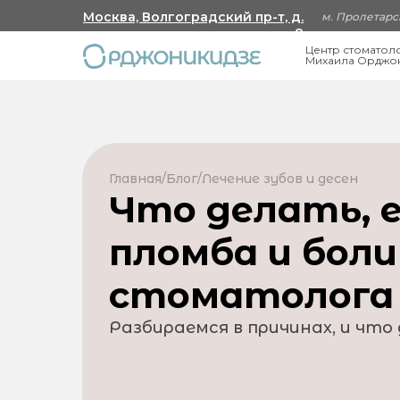
Москва, Волгоградский пр-т, д.
м. Пролетарск
8
Центр стоматол
Михаила Орджо
Главная
/
Блог
/
Лечение зубов и десен
Что делать, 
пломба и боли
стоматолога
Разбираемся в причинах, и что