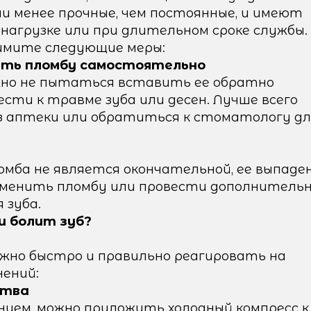
ни менее прочные, чем постоянные, и имеют
агрузке или при длительном сроке службы.
римите следующие меры:
ить пломбу самостоятельно
ажно не пытаться вставить ее обратно
ти к травме зуба или десен. Лучше всего
з аптеки или обратиться к стоматологу дл
мба не является окончательной, ее выпаде
аменить пломбу или провести дополнитель
 зуба.
и болит зуб?
важно быстро и правильно реагировать на
ений:
ства
нием, можно приложить холодный компресс к