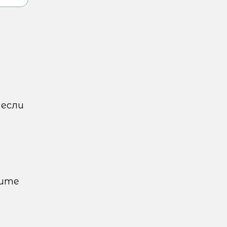
 если
в
лите