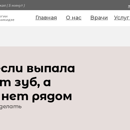
ая ( 5 минут )
огии
Главная
О нас
Врачи
Услуг
никидзе
если выпала
т зуб, а
 нет рядом
 делать