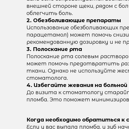
внешней стороне щеки, рядом с бо
облегчить боль.
2. Обезболивающие препараты
Использование обезболивающих пре
парацетамол) может помочь снизи
рекомендованную дозировку и не п
3. Полоскание рта
Полоскание рта солевым раствором
может помочь предотвратить раз
ткани. Однако не используйте же
стоматолога.
4. Избегайте жевания на больной
До визита к стоматологу старайт
пломба. Это поможет минимизирова
Когда необходимо обратиться к
Если у вас выпала пломба, и зуб н