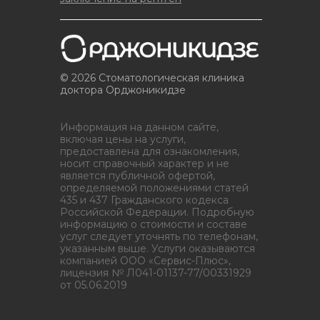
© 2026 Стоматологическая клиника
доктора Орджоникидзе
Информация на данном сайте,
включая цены на услуги,
предоставлена для ознакомления,
носит справочный характер и не
является публичной офертой,
определяемой положениями статей
435 и 437 Гражданского кодекса
Российской Федерации. Подробную
информацию о стоимости и составе
услуг следует уточнять по телефонам,
указанным выше. Услуги оказываются
компанией ООО «Сервис-Плюс»,
лицензия № Л041-01137-77/00331929
от 05.06.2019