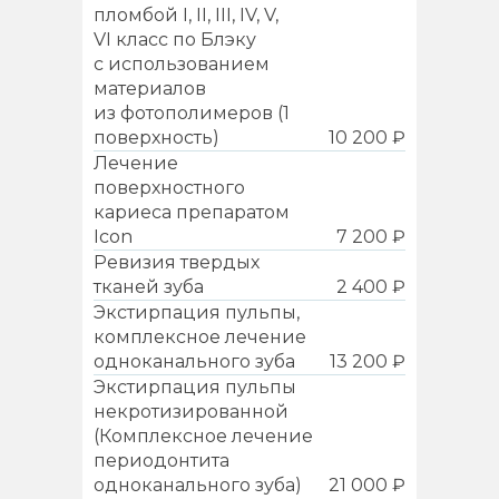
пломбой I, II, III, IV, V,
VI класс по Блэку
с использованием
материалов
из фотополимеров (1
поверхность)
10 200 ₽
Лечение
поверхностного
кариеса препаратом
Icon
7 200 ₽
Ревизия твердых
тканей зуба
2 400 ₽
Экстирпация пульпы,
комплексное лечение
одноканального зуба
13 200 ₽
Экстирпация пульпы
некротизированной
(Комплексное лечение
периодонтита
одноканального зуба)
21 000 ₽