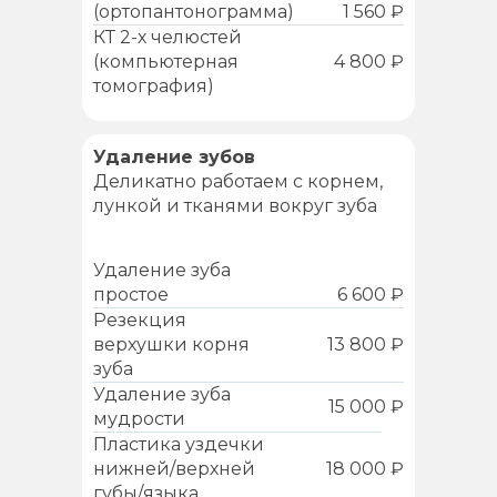
(ортопантонограмма)
1 560 ₽
КТ 2-х челюстей
(компьютерная
4 800 ₽
томография)
Удаление зубов
Деликатно работаем с корнем,
лункой и тканями вокруг зуба
Удаление зуба
простое
6 600 ₽
Резекция
верхушки корня
13 800 ₽
зуба
Удаление зуба
15 000 ₽
мудрости
Пластика уздечки
нижней/верхней
18 000 ₽
губы/языка