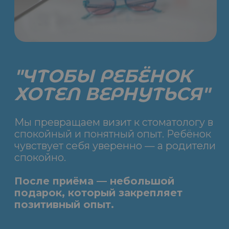
расслабленном
состоянии лечение
проходит легко и без
стресса
Адаптация
малышей к приёму
Превращаем поход к
врачу в игру — без
давления и
принуждения. У нас
есть детская игровая
комната и телевизор
Мы гордимся результатами нашей
работы и отзывами клиентов.
ОТЗЫВЫ
ПАЦИЕНТОВ