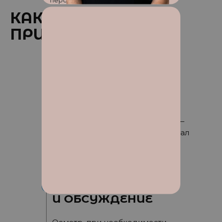
КАК ПРОХОДИТ
ПРИЁМ?
ЗНАКОМСТВО И
АДАПТАЦИЯ
Игрушки, мультики,
дружелюбная атмосфера —
чтобы ребёнок почувствовал
себя спокойно
ДИАГНОСТИКА
И ОБСУЖДЕНИЕ