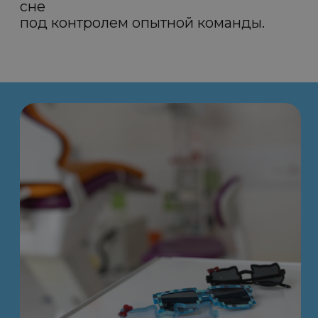
Опытные детские
стоматологи
Профессиональные
врачи, которые найдут
подход к каждому
ребёнку
Лечение без
боли и страха
Эффективные и
безопасные виды
анестезии, забота и
внимание к эмоциям
ребенка
Лечение зубов
под седацией
В спокойном и