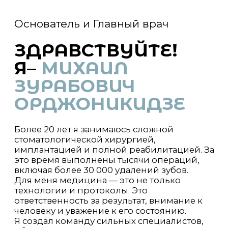
технологии и протоколы. Это
ответственность за результат, внимание к
человеку и уважение к его состоянию.
Я создал команду сильных специалистов,
объединённых единым подходом к качеству
и культуре лечения.
«Наш подход — как семейный рецепт,
отточенный десятилетиями, но поданный в
стиле haute couture. Каждый врач здесь —
солист в оркестре улыбок, а я - дирижёр,
знающий ноты совершенства. Ваше доверие
для нас — как фамильный герб: его не
выгравируешь за один день, но однажды
приняв — бережёшь пуще зеницы.»