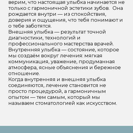
Инвестиции в технологии — это гарантия
безопасности и высокого качества
на каждом этапе лечения.
ИСКУССТВО И
ЗАБОТА, КОТОРЫЕ
СОЗДАЁТ
СПОКОЙСТВИЕ
В нашей клинике искусство — это часть
заботы о пациенте. Пространство, свет, цвет
и детали интерьера продуманы так, чтобы
создавать ощущение спокойствия и доверия
ещё до начала лечения. Эту атмосферу
поддерживают люди, которые работают с
пациентом каждый день: внимательные
администраторы, ассистенты и врачи,
создающие ощущение уюта, поддержки и
спокойного, уважительного общения. Мы
верим, что забота начинается не в кресле
врача, а с момента, когда человек
переступает порог клиники.