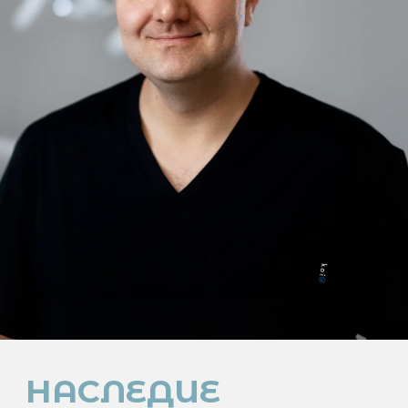
С детства окружённый медицинской
средой, основатель с ранних лет видел
отношение к пациенту как к человеку,
которому действительно хотят помочь.
Это стало основой профессионального
подхода и главной причиной, по которой
спустя годы клиника приобрела не только
имя, но и доверие.
В «Клинике доктора Орджоникидзе»
мы верим, что здоровая улыбка — это
произведение искусства, созданное
с высочайшей точностью, глубоким
пониманием эстетики и индивидуальным
подходом. Каждый случай для нас —
уникальный холст, на котором мы рисуем
гармонию и красоту, используя передовые
технологии и мастерство наших
специалистов.
УЛЫБКА —
ВНУТРЕННЯЯ
И ВНЕШНЯЯ
В «Клинике доктора Орджоникидзе» мы