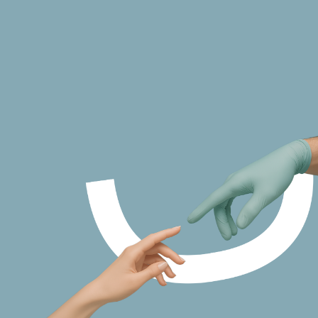
Основатель и Главный врач
ЗДРАВСТВУЙТЕ!
Я–
МИХАИЛ
ЗУРАБОВИЧ
ОРДЖОНИКИДЗЕ
Более 20 лет я занимаюсь сложной
стоматологической хирургией,
имплантацией и полной реабилитацией. За
это время выполнены тысячи операций,
включая более 30 000 удалений зубов.
Для меня медицина — это не только