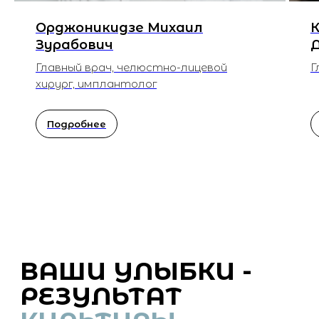
Орджоникидзе Михаил
К
Зурабович
Главный врач, челюстно-лицевой
Г
хирург, имплантолог
Подробнее