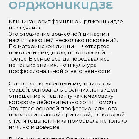
верим, что настоящая улыбка начинается не
только с гармоничной эстетики зубов. Она
рождается внутри — из спокойствия,
доверия и ощущения, что тебя понимают и
о тебе заботятся.
Внешняя улыбка — результат точной
диагностики, технологий и
профессионального мастерства врачей.
Внутренняя улыбка — состояние, которое
мы создаём вокруг лечения: мягкая
коммуникация, уважение, продуманная
атмосфера, ясные объяснения и бережное
отношение.
Когда внутренняя и внешняя улыбка
соединяются, лечение становится не
просто процедурой, а гармоничным
опытом — тем самым, который мы
называем стоматологией как искусством.