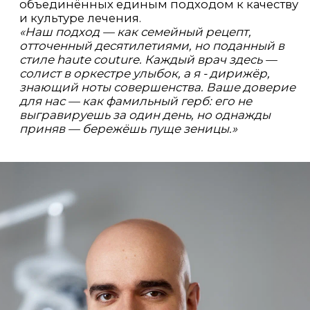
НАСЛЕДИЕ
ОРДЖОНИКИДЗЕ
Клиника носит фамилию Орджоникидзе
не случайно.
Это отражение врачебной династии,
насчитывающей несколько поколений.
По материнской линии — четвертое
поколение медиков, по отцовской —
третье. В семье всегда передавались
не только знания, но и культура
профессиональной ответственности.