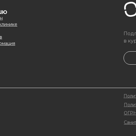
ИЮ
йн
 клинике
Подп
в
в ку
рмация
Поли
Поли
ОГР
Сани