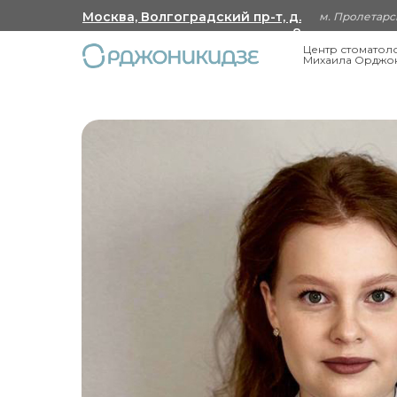
Москва, Волгоградский пр-т, д.
м. Пролетарск
8
Центр стоматол
Михаила Орджо