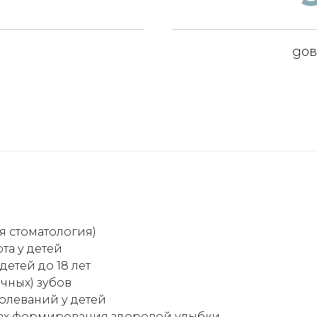
до
я стоматология)
та у детей
етей до 18 лет
чных) зубов
олеваний у детей
пах формирования здоровой улыбки