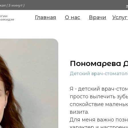
ая ( 5 минут )
огии
Главная
О нас
Врачи
Услуг
никидзе
Пономарева Д
Детский врач-стоматол
Я - детский врач-стом
просто вылечить зубы
спокойствие маленьк
визита.
Для меня важно позн
характер и настроени