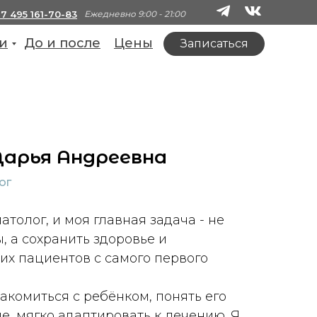
+7 495 161-70-83
Ежедневно 9:00 - 21:00
и
До и после
Цены
Записаться
арья Андреевна
ог
атолог, и моя главная задача - не
, а сохранить здоровье и
их пациентов с самого первого
акомиться с ребёнком, понять его
е, мягко адаптировать к лечению. Я