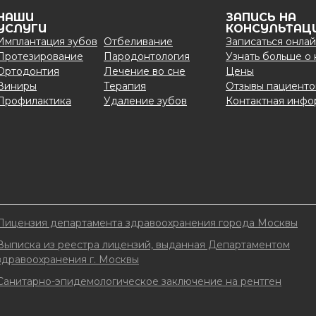
НАШИ
ЗАПИСЬ НА
УСЛУГИ
КОНСУЛЬТАЦ
Имплантация зубов
Отбеливание
Записаться онла
Протезирование
Пародонтология
Узнать больше о
Ортодонтия
Лечение во сне
Цены
Виниры
Терапия
Отзывы пациенто
Профилактика
Удаление зубов
Контактная инфо
Лицензия департамента здравоохранения города Москвы
Выписка из реестра лицензий, выданная Департаментом
здравоохранения г. Москвы
Санитарно-эпидемологическое заключение на рентген