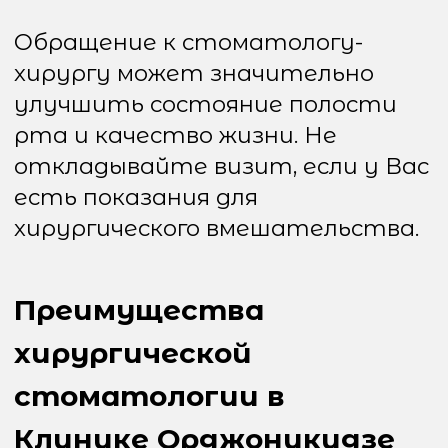
необходимо:
Пройти консультацию
Сдать анализы
Выполнить диагностику
(КТ, рентген)
Следовать
рекомендациям врача
Реабилитация после операции
После хирургического
вмешательства важно:
Соблюдать рекомендации
врача
Принимать назначенные
препараты