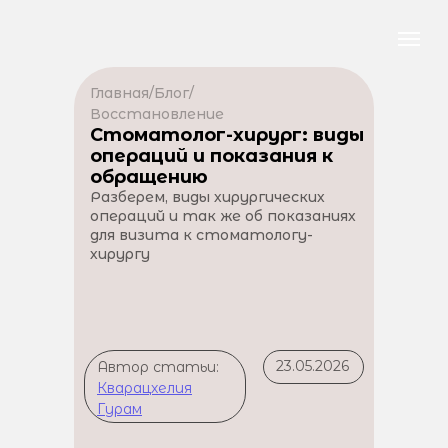
Главная
/
Блог
/
Восстановление
Стоматолог-хирург: виды
операций и показания к
обращению
Разберем, виды хирургических
операций и так же об показаниях
для визита к стоматологу-
хирургу
23.05.2026
Автор статьи:
Кварацхелия
Гурам