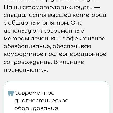
Следить за гигиеной
полости рта
Посещать контрольные
осмотры
Запись на
консультацию
В Клинике Орджоникидзе
работают опытные хирурги-
стоматологи, готовые помочь в
решении любых проблем. Мы
гарантируем тщательную
диагностику, составление
подробного плана лечения и
профессиональное
сопровождение на всех этапах.
Запишитесь на консультацию
прямо сейчас, позвонив по