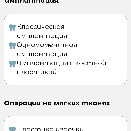
Обращение к стоматологу-
хирургу может значительно
улучшить состояние полости
рта и качество жизни. Не
откладывайте визит, если у Вас
есть показания для
хирургического вмешательства.
Преимущества
хирургической
стоматологии в
Клинике Орджоникидзе
Наши стоматологи-хирурги —
специалисты высшей категории
с обширным опытом. Они
используют современные
методы лечения и эффективное