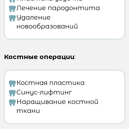
обезболивание, обеспечивая
комфортное послеоперационное
сопровождение. В клинике
применяются:
Современное
диагностическое
оборудование
Качественные
материалы и
инструменты
Передовые методики
лечения
Эффективные протоколы
реабилитации
Подготовка к операции
Перед вмешательством