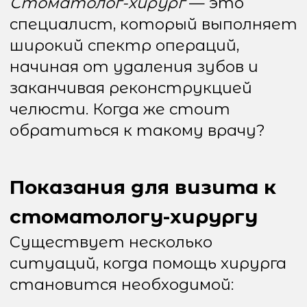
ситуаций, когда помощь хирурга
становится необходимой:
Сложное удаление зубов
мудрости
Воспалительные
процессы в челюсти
Травмы и переломы
Подготовка к
протезированию
Установка имплантатов
Кисты и новообразования
Проблемы с мягкими
тканями полости рта
Виды хирургических операций
Стоматология в Москве