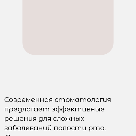
Современная стоматология
предлагает эффективные
решения для сложных
заболеваний полости рта.
Стоматолог-хирург
— это
специалист, который выполняет
широкий спектр операций,
начиная от удаления зубов и
заканчивая реконструкцией
челюсти. Когда же стоит
обратиться к такому врачу?
Показания для визита к
стоматологу-хирургу
Существует несколько