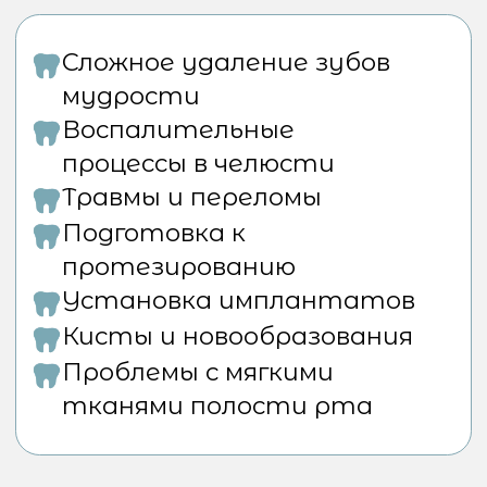
предлагает разнообразные
хирургические процедуры:
Удаление зубов
:
Простое удаление
Сложное удаление
ретинированных зубов
Атравматичное удаление
Имплантация
:
Классическая
имплантация
Одномоментная
имплантация
Имплантация с костной
пластикой