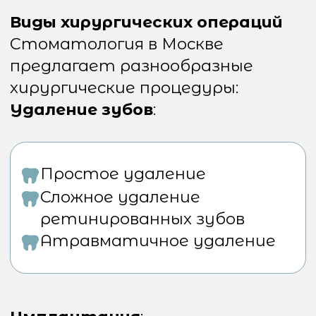
Операции на мягких тканях
:
Пластика уздечки
Лечение пародонтита
Удаление
новообразований
Костные операции
:
Костная пластика
Синус-лифтинг
Наращивание костной
ткани