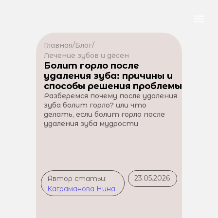
Главная
/
Блог
/
Лечение зубов и дёсен
Болит горло после
удаления зуба: причины и
способы решения проблемы
Разберемся почему после удаления
зуба болит горло? или что
делать, если болит горло после
удаления зуба мудрости
23.05.2026
Автор статьи:
Каграманова
Нина