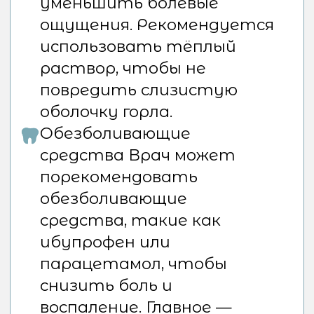
симптомы. Боль в горле после
удаления зуба мудрости — это
не редкость, но важно понимать,
что такая боль может быть
связана с рядом факторов, от
воспаления до травматизации
тканей.
Если же боли в горле становятся
интенсивными или
продолжаются долгое время,
важно не откладывать визит к
врачу. Это может быть
признаком того, что что-то
пошло не так, и необходимо
своевременно принять меры.
Заключение
В клинике Доктора
Орджоникидзе наши