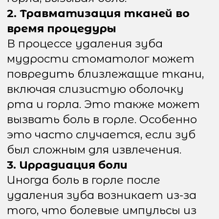
количество крови или слюны,
которая может попасть в горло.
Это может вызвать
дискомфорт, особенно если
присутствуют кровяные
сгустки или остатки ткани,
которые могут раздражать
горло.
6. Мышечное напряжение
Иногда причиной боли в горле
может стать мышечное
напряжение, возникающее в
процессе проведения операции
или при открывании рта во
время лечения. Такое напряжение
может отразиться на мышцах
шеи и горла, вызывая
болезненные ощущения.
Сильно болит горло