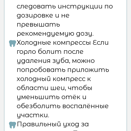
специалисты всегда готовы
помочь вам с решением любых
проблем, связанных с зубами и
полостью рта. Мы
предоставляем качественное и
безопасное удаление зубов, а
также постоперационное
сопровождение, чтобы ваш
восстановительный процесс
прошёл как можно более
комфортно.
ВАЖНО!
Есть противопоказания. Не
применяйте информацию
со страницы как инструкцию
для самолечения или
диагностики. Необходимо
проконсультироваться