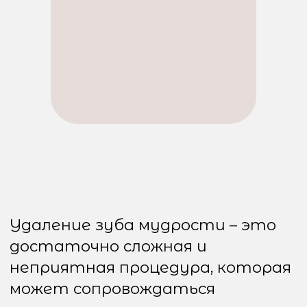
Удаление зуба мудрости – это
достаточно сложная и
неприятная процедура, которая
может сопровождаться
различными
послеоперационными
симптомами. Одним из таких
симптомов является боль в горле.
Многие пациенты,
столкнувшиеся с этим,
задаются вопросом: «Почему
после удаления зуба болит
горло?» или «Что делать, если
болит горло после удаления зуба
мудрости?» В этой статье мы
разберемся, почему это может