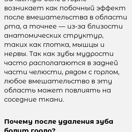
воспаление, которое
распространяется на соседние
ткани. Воспалительные
процессы могут затрагивать
мышцы и слизистую оболочку
горла, вызывая боль.
2. Травматизация тканей во
время процедуры
В процессе удаления зуба
мудрости стоматолог может
повредить близлежащие ткани,
включая слизистую оболочку
рта и горла. Это также может
вызвать боль в горле. Особенно
это часто случается, если зуб
был сложным для извлечения.
3. Иррадиация боли
Иногда боль в горле после
удаления зуба возникает из-за
того, что болевые импульсы из