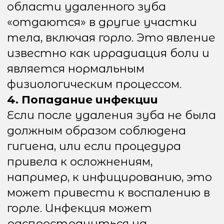
после удаления зуба:
что делать
Если горло болит сильно после
удаления зуба, это может
указывать на осложнения,
которые требуют внимания.
Вот несколько рекомендаций, как
облегчить боль и быстрее
восстановиться:
Полоскания Полоскания
раствором соли или
антисептическими
средствами помогут
снизить воспаление и
уменьшить болевые
ощущения. Рекомендуется
использовать тёплый