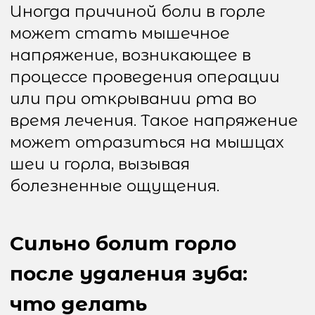
холодный компресс к
области шеи, чтобы
уменьшить отёк и
обезболить воспалённые
участки.
Правильный уход за
полостью рта После
удаления зуба важно
соблюдать рекомендации
по уходу за полостью рта,
чтобы избежать
инфекций и осложнений.
Следует избегать
механического
повреждения области
удалённого зуба и
избегать попадания пищи
в рану.
Обращение к врачу Если
боль в горле не проходит
или усиливается, а также