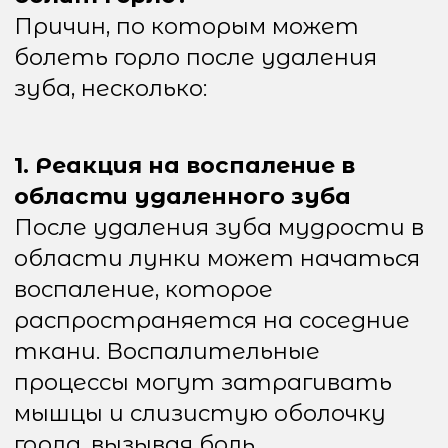
области удаленного зуба
«отдаются» в другие участки
тела, включая горло. Это явление
известно как иррадиация боли и
является нормальным
физиологическим процессом.
4. Попадание инфекции
Если после удаления зуба не была
должным образом соблюдена
гигиена, или если процедура
привела к осложнениям,
например, к инфицированию, это
может привести к воспалению в
горле. Инфекция может
распространиться на
близлежащие ткани, вызывая
болезненные ощущения.
5. Глотание слюны или крови
После удаления зуба может
образоваться небольшое