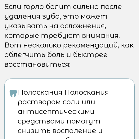
если появляется
температура, гнойные
выделения или другие
симптомы инфекции,
необходимо немедленно
обратиться к
стоматологу. Это может
указывать на развитие
осложнений, таких как
инфекция в области
удаления зуба или абсцесс.
Болит горло после удаления
зуба мудрости: что это
может означать?
Удаление зуба мудрости — это
не всегда простая процедура, и
после неё могут возникать
различные неприятные