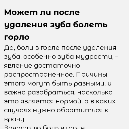
анатомических структур,
таких как глотка, мышцы и
нервы. Так как зубы мудрости
часто располагаются в задней
части челюсти, рядом с горлом,
любое вмешательство в эту
область может повлиять на
соседние ткани.
Почему после удаления зуба
болит горло?
Причин, по которым может
болеть горло после удаления
зуба, несколько:
1. Реакция на воспаление в
области удаленного зуба
После удаления зуба мудрости в
области лунки может начаться