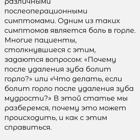
происходить, и как с этим
справиться.
Может ли после
удаления зуба болеть
горло
Да, боли в горле после удаления
зуба, особенно зуба мудрости, –
явление достаточно
распространенное. Причины
этого могут быть разными, и
важно разобраться, насколько
это является нормой, а в каких
случаях нужно обратиться к
врачу.
Зачастую боль в горле
возникает как побочный эффект
после вмешательства в области
рта, а точнее — из-за близости