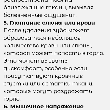
раствор, чтобы не
повредить слизистую
оболочку горла.
Обезболивающие
средства Врач может
порекомендовать
обезболивающие
средства, такие как
ибупрофен или
парацетамол, чтобы
снизить боль и
воспаление. Главное —
следовать инструкции по
дозировке и не
превышать
рекомендуемую дозу.
Холодные компрессы Если
горло болит после
удаления зуба, можно
попробовать приложить